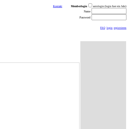
Kontakt
Memberlogin
autologin (login fuer ein Jahr)
Name
Password
FAQ
login
registrieren
ästebuch
sonstiges
Impressum