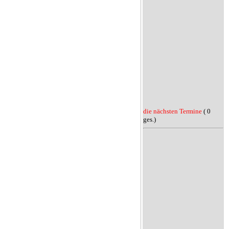
die nächsten Termine
( 0
ges.)