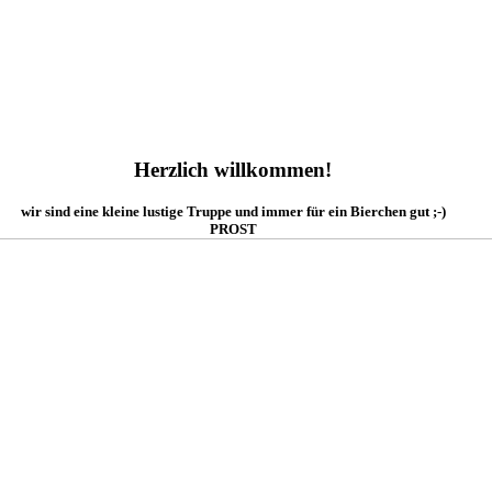
Anfahrt
Termine
Links
Forum
G
Herzlich willkommen!
wir sind eine kleine lustige Truppe und immer für ein Bierchen gut ;-)
PROST